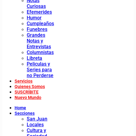
Notas
Curiosas
Efemerides
Humor
Cumpleaños
Funebres
Grandes
Notas y
Entrevistas
Columnistas
Libreta
Peliculas y
Series para
no Perderse
Servicios
Quienes Somos
SUSCRÍBITE
Nuevo Mundo
Home
Secciones
San Juan
Locales
Cultura y