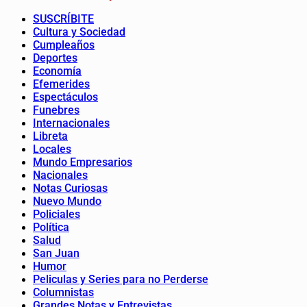
SUSCRÍBITE
Cultura y Sociedad
Cumpleaños
Deportes
Economía
Efemerides
Espectáculos
Funebres
Internacionales
Libreta
Locales
Mundo Empresarios
Nacionales
Notas Curiosas
Nuevo Mundo
Policiales
Política
Salud
San Juan
Humor
Peliculas y Series para no Perderse
Columnistas
Grandes Notas y Entrevistas