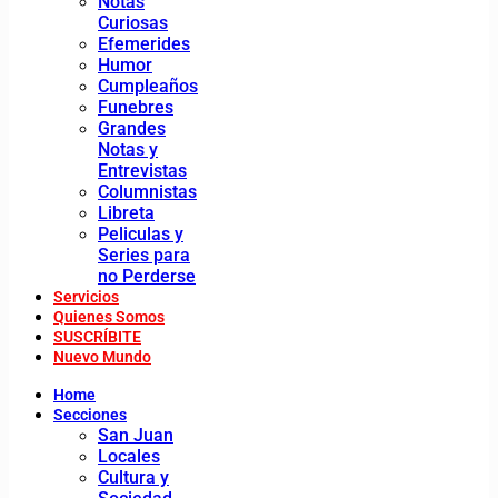
Notas
Curiosas
Efemerides
Humor
Cumpleaños
Funebres
Grandes
Notas y
Entrevistas
Columnistas
Libreta
Peliculas y
Series para
no Perderse
Servicios
Quienes Somos
SUSCRÍBITE
Nuevo Mundo
Home
Secciones
San Juan
Locales
Cultura y