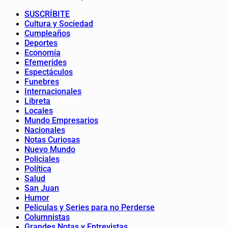
SUSCRÍBITE
Cultura y Sociedad
Cumpleaños
Deportes
Economía
Efemerides
Espectáculos
Funebres
Internacionales
Libreta
Locales
Mundo Empresarios
Nacionales
Notas Curiosas
Nuevo Mundo
Policiales
Política
Salud
San Juan
Humor
Peliculas y Series para no Perderse
Columnistas
Grandes Notas y Entrevistas