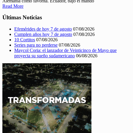
Alemania como favorita. Ecuador, bajo el mando
Read More
Últimas Noticias
Efemérides de hoy 7 de agosto
07/08/2026
Cumplen años hoy 7 de agosto
07/08/2026
10 Cortitos
07/08/2026
Series para no perderse
07/08/2026
Maycol Coria: el lanzador de Veinticinco de Mayo que
proyecta su sueño sudamericano
06/08/2026