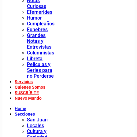
Notas
Curiosas
Efemerides
Humor
Cumpleaños
Funebres
Grandes
Notas y
Entrevistas
Columnistas
Libreta
Peliculas y
Series para
no Perderse
Servicios
Quienes Somos
SUSCRÍBITE
Nuevo Mundo
Home
Secciones
San Juan
Locales
Cultura y