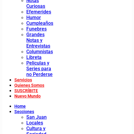
Notas
Curiosas
Efemerides
Humor
Cumpleaños
Funebres
Grandes
Notas y
Entrevistas
Columnistas
Libreta
Peliculas y
Series para
no Perderse
Servicios
Quienes Somos
SUSCRÍBITE
Nuevo Mundo
Home
Secciones
San Juan
Locales
Cultura y