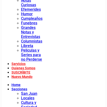
Notas
Curiosas
Efemerides
Humor
Cumpleaños
Funebres
Grandes
Notas y
Entrevistas
Columnistas
Libreta
Peliculas y
Series para
no Perderse
Servicios
Quienes Somos
SUSCRÍBITE
Nuevo Mundo
Home
Secciones
San Juan
Locales
Cultura y