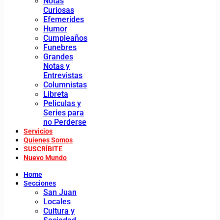
Notas
Curiosas
Efemerides
Humor
Cumpleaños
Funebres
Grandes
Notas y
Entrevistas
Columnistas
Libreta
Peliculas y
Series para
no Perderse
Servicios
Quienes Somos
SUSCRÍBITE
Nuevo Mundo
Home
Secciones
San Juan
Locales
Cultura y