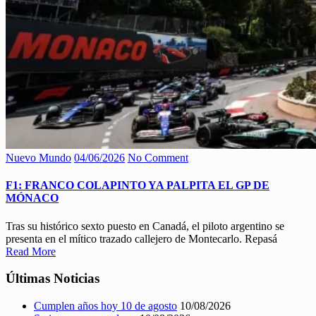
Nuevo Mundo
04/06/2026
No Comment
F1: FRANCO COLAPINTO YA PALPITA EL GP DE
MÓNACO
Tras su histórico sexto puesto en Canadá, el piloto argentino se
presenta en el mítico trazado callejero de Montecarlo. Repasá
Read More
Últimas Noticias
Cumplen años hoy 10 de agosto
10/08/2026