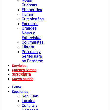
Notas
Curiosas
Efemerides
Humor
Cumpleaños
Funebres
Grandes
Notas y
Entrevistas
Columnistas
Libreta
Peliculas y
Series para
no Perderse
Servicios
Quienes Somos
SUSCRÍBITE
Nuevo Mundo
Home
Secciones
San Juan
Locales
Cultura y