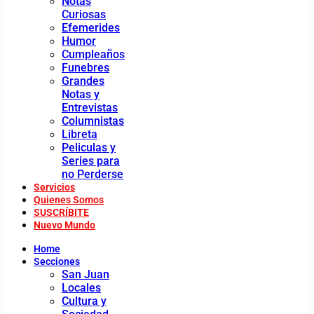
Notas
Curiosas
Efemerides
Humor
Cumpleaños
Funebres
Grandes
Notas y
Entrevistas
Columnistas
Libreta
Peliculas y
Series para
no Perderse
Servicios
Quienes Somos
SUSCRÍBITE
Nuevo Mundo
Home
Secciones
San Juan
Locales
Cultura y