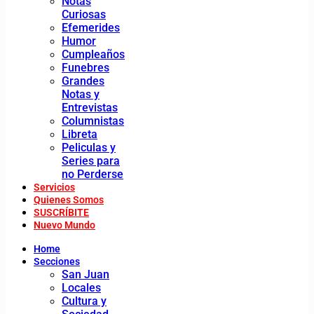
Notas
Curiosas
Efemerides
Humor
Cumpleaños
Funebres
Grandes
Notas y
Entrevistas
Columnistas
Libreta
Peliculas y
Series para
no Perderse
Servicios
Quienes Somos
SUSCRÍBITE
Nuevo Mundo
Home
Secciones
San Juan
Locales
Cultura y