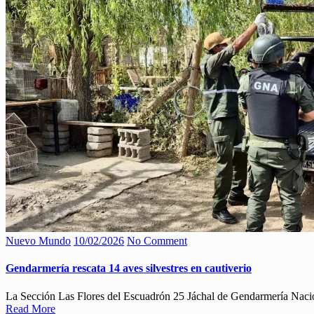
Nuevo Mundo
10/02/2026
No Comment
Gendarmería rescata 14 aves silvestres en cautiverio
La Sección Las Flores del Escuadrón 25 Jáchal de Gendarmería Naciona
Read More