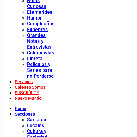
Notas
Curiosas
Efemerides
Humor
Cumpleaños
Funebres
Grandes
Notas y
Entrevistas
Columnistas
Libreta
Peliculas y
Series para
no Perderse
Servicios
Quienes Somos
SUSCRÍBITE
Nuevo Mundo
Home
Secciones
San Juan
Locales
Cultura y