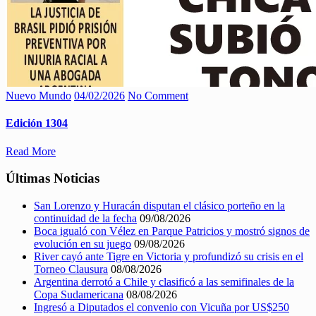
Nuevo Mundo
04/02/2026
No Comment
Edición 1304
Read More
Últimas Noticias
San Lorenzo y Huracán disputan el clásico porteño en la
continuidad de la fecha
09/08/2026
Boca igualó con Vélez en Parque Patricios y mostró signos de
evolución en su juego
09/08/2026
River cayó ante Tigre en Victoria y profundizó su crisis en el
Torneo Clausura
08/08/2026
Argentina derrotó a Chile y clasificó a las semifinales de la
Copa Sudamericana
08/08/2026
Ingresó a Diputados el convenio con Vicuña por US$250