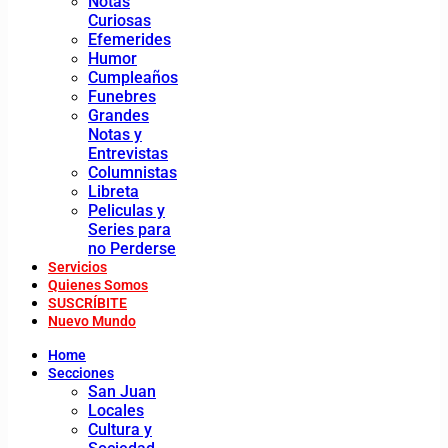
Notas
Curiosas
Efemerides
Humor
Cumpleaños
Funebres
Grandes
Notas y
Entrevistas
Columnistas
Libreta
Peliculas y
Series para
no Perderse
Servicios
Quienes Somos
SUSCRÍBITE
Nuevo Mundo
Home
Secciones
San Juan
Locales
Cultura y