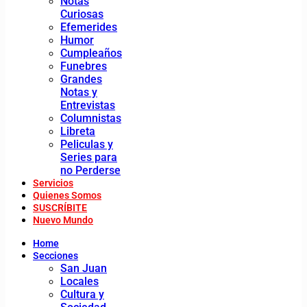
Notas
Curiosas
Efemerides
Humor
Cumpleaños
Funebres
Grandes
Notas y
Entrevistas
Columnistas
Libreta
Peliculas y
Series para
no Perderse
Servicios
Quienes Somos
SUSCRÍBITE
Nuevo Mundo
Home
Secciones
San Juan
Locales
Cultura y