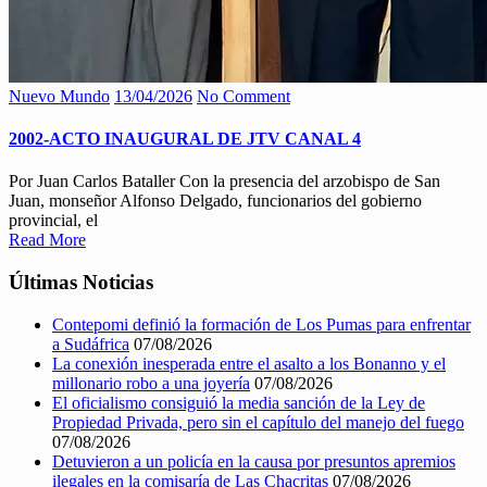
Nuevo Mundo
13/04/2026
No Comment
2002-ACTO INAUGURAL DE JTV CANAL 4
Por Juan Carlos Bataller Con la presencia del arzobispo de San
Juan, monseñor Alfonso Delgado, funcionarios del gobierno
provincial, el
Read More
Últimas Noticias
Contepomi definió la formación de Los Pumas para enfrentar
a Sudáfrica
07/08/2026
La conexión inesperada entre el asalto a los Bonanno y el
millonario robo a una joyería
07/08/2026
El oficialismo consiguió la media sanción de la Ley de
Propiedad Privada, pero sin el capítulo del manejo del fuego
07/08/2026
Detuvieron a un policía en la causa por presuntos apremios
ilegales en la comisaría de Las Chacritas
07/08/2026