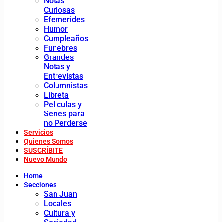
Notas
Curiosas
Efemerides
Humor
Cumpleaños
Funebres
Grandes
Notas y
Entrevistas
Columnistas
Libreta
Peliculas y
Series para
no Perderse
Servicios
Quienes Somos
SUSCRÍBITE
Nuevo Mundo
Home
Secciones
San Juan
Locales
Cultura y