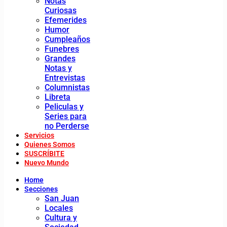
Notas
Curiosas
Efemerides
Humor
Cumpleaños
Funebres
Grandes
Notas y
Entrevistas
Columnistas
Libreta
Peliculas y
Series para
no Perderse
Servicios
Quienes Somos
SUSCRÍBITE
Nuevo Mundo
Home
Secciones
San Juan
Locales
Cultura y