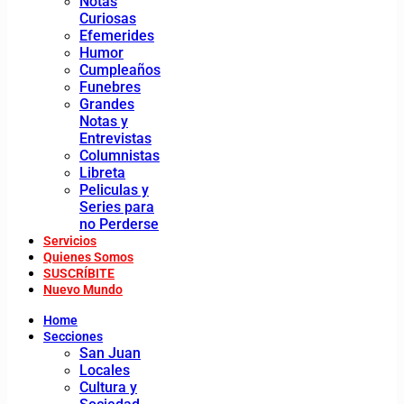
Notas
Curiosas
Efemerides
Humor
Cumpleaños
Funebres
Grandes
Notas y
Entrevistas
Columnistas
Libreta
Peliculas y
Series para
no Perderse
Servicios
Quienes Somos
SUSCRÍBITE
Nuevo Mundo
Home
Secciones
San Juan
Locales
Cultura y