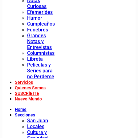
Notas
Curiosas
Efemerides
Humor
Cumpleaños
Funebres
Grandes
Notas y
Entrevistas
Columnistas
Libreta
Peliculas y
Series para
no Perderse
Servicios
Quienes Somos
SUSCRÍBITE
Nuevo Mundo
Home
Secciones
San Juan
Locales
Cultura y