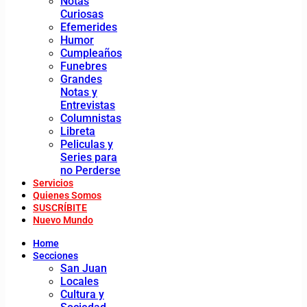
Notas
Curiosas
Efemerides
Humor
Cumpleaños
Funebres
Grandes
Notas y
Entrevistas
Columnistas
Libreta
Peliculas y
Series para
no Perderse
Servicios
Quienes Somos
SUSCRÍBITE
Nuevo Mundo
Home
Secciones
San Juan
Locales
Cultura y