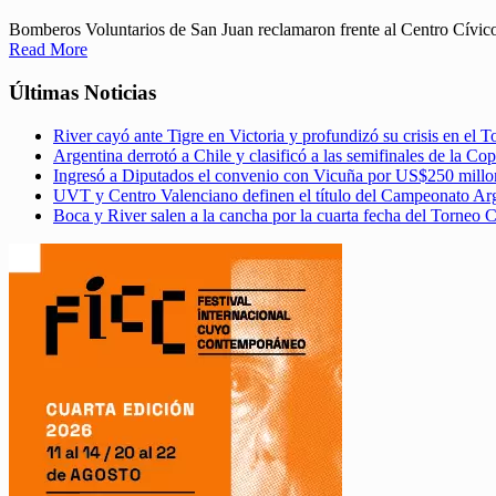
Bomberos Voluntarios de San Juan reclamaron frente al Centro Cívico
Read More
Últimas Noticias
River cayó ante Tigre en Victoria y profundizó su crisis en el 
Argentina derrotó a Chile y clasificó a las semifinales de la C
Ingresó a Diputados el convenio con Vicuña por US$250 millo
UVT y Centro Valenciano definen el título del Campeonato A
Boca y River salen a la cancha por la cuarta fecha del Torneo 