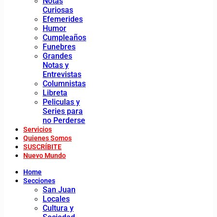
Notas
Curiosas
Efemerides
Humor
Cumpleaños
Funebres
Grandes
Notas y
Entrevistas
Columnistas
Libreta
Peliculas y
Series para
no Perderse
Servicios
Quienes Somos
SUSCRÍBITE
Nuevo Mundo
Home
Secciones
San Juan
Locales
Cultura y