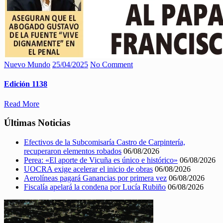
Nuevo Mundo
25/04/2025
No Comment
Edición 1138
Read More
Últimas Noticias
Efectivos de la Subcomisaría Castro de Carpintería,
recuperaron elementos robados
06/08/2026
Perea: «El aporte de Vicuña es único e histórico»
06/08/2026
UOCRA exige acelerar el inicio de obras
06/08/2026
Aerolíneas pagará Ganancias por primera vez
06/08/2026
Fiscalía apelará la condena por Lucía Rubiño
06/08/2026