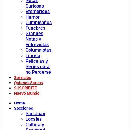
Notas
Curiosas
Efemerides
Humor
Cumpleaños
Funebres
Grandes
Notas y
Entrevistas
Columnistas
Libreta
Peliculas y
Series para
no Perderse
Servicios
Quienes Somos
SUSCRÍBITE
Nuevo Mundo
Home
Secciones
San Juan
Locales
Cultura y