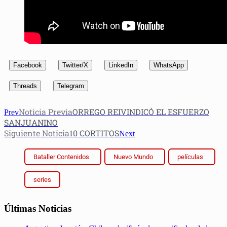
Facebook
Twitter/X
LinkedIn
WhatsApp
Threads
Telegram
Noticia Previa
ORREGO REIVINDICÓ EL ESFUERZO
Prev
SANJUANINO
Siguiente Noticia
10 CORTITOS
Next
Bataller Contenidos
Nuevo Mundo
películas
series
Últimas Noticias