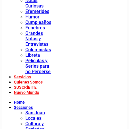
Notas
Curiosas
Efemerides
Humor
Cumpleaños
Funebres
Grandes
Notas y
Entrevistas
Columnistas
Libreta
Peliculas y
Series para
no Perderse
Servicios
Quienes Somos
SUSCRÍBITE
Nuevo Mundo
Home
Secciones
San Juan
Locales
Cultura y