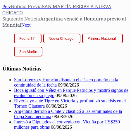
Noticia Previa
SAN MARTÍN RECIBE A NUEVA
Prev
CHICAGO
Siguiente Noticia
Argentina venció a Honduras previo al
Mundial
Next
Fecha 17
Nueva Chicago
Primera Nacional
San Martín
Últimas Noticias
San Lorenzo y Huracán disputan el clásico porteño en la
continuidad de la fecha
09/08/2026
Boca igualó con Vélez en Parque Patricios y mostró signos de
evolución en su juego
09/08/2026
River cayó ante Tigre en Victoria y profundizó su crisis en el
Torneo Clausura
08/08/2026
Argentina derrotó a Chile y clasificó a las semifinales de la
Copa Sudamericana
08/08/2026
Ingresó a Diputados el convenio con Vicuña por US$250
millones para obras
08/08/2026