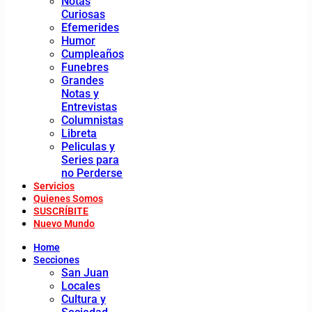
Notas
Curiosas
Efemerides
Humor
Cumpleaños
Funebres
Grandes
Notas y
Entrevistas
Columnistas
Libreta
Peliculas y
Series para
no Perderse
Servicios
Quienes Somos
SUSCRÍBITE
Nuevo Mundo
Home
Secciones
San Juan
Locales
Cultura y