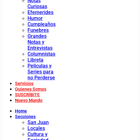
Notas
Curiosas
Efemerides
Humor
Cumpleaños
Funebres
Grandes
Notas y
Entrevistas
Columnistas
Libreta
Peliculas y
Series para
no Perderse
Servicios
Quienes Somos
SUSCRÍBITE
Nuevo Mundo
Home
Secciones
San Juan
Locales
Cultura y