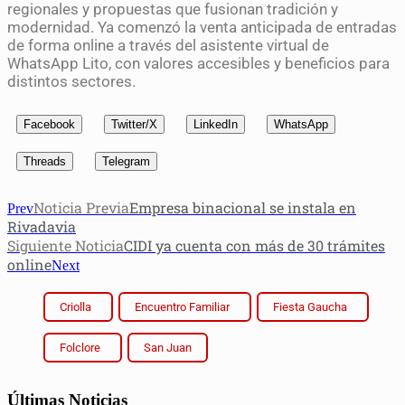
regionales y propuestas que fusionan tradición y
modernidad. Ya comenzó la venta anticipada de entradas
de forma online a través del asistente virtual de
WhatsApp Lito, con valores accesibles y beneficios para
distintos sectores.
Facebook
Twitter/X
LinkedIn
WhatsApp
Threads
Telegram
Noticia Previa
Empresa binacional se instala en
Prev
Rivadavia
Siguiente Noticia
CIDI ya cuenta con más de 30 trámites
online
Next
Criolla
Encuentro Familiar
Fiesta Gaucha
Folclore
San Juan
Últimas Noticias