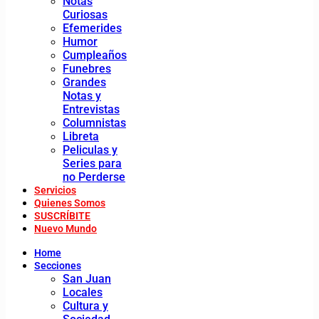
Notas
Curiosas
Efemerides
Humor
Cumpleaños
Funebres
Grandes
Notas y
Entrevistas
Columnistas
Libreta
Peliculas y
Series para
no Perderse
Servicios
Quienes Somos
SUSCRÍBITE
Nuevo Mundo
Home
Secciones
San Juan
Locales
Cultura y