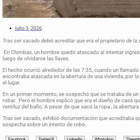
julio 3, 2026
Tras ser sacado debió acreditar que era el propietario de l
En Chimbas, un hombre quedó atascado al intentar ingresar
luego de olvidarse las llaves.
El hecho ocurrió alrededor de las 7:35, cuando un llamado
encontraba atascada en la abertura de una vivienda, por l
el lugar.
En un primer momento, se sospechó que se trataba de un d
robar.
Pero el hombre explicó que era el dueño de casa que 
ventiluz del baño. A pesar de que sacó la ropa , la abertu
Tras ser sacado, exhibió documentación que acreditaba que
sospecha sobre un intento de robo.
Facebook
Twitter/X
LinkedIn
WhatsApp
Thread