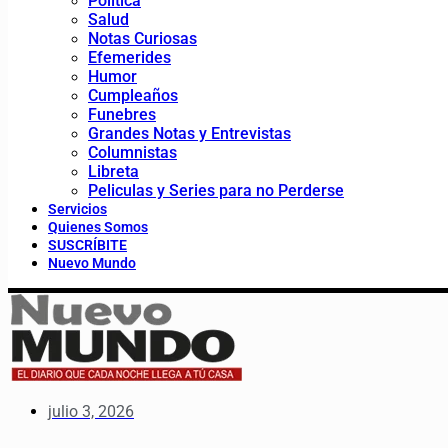
Política
Salud
Notas Curiosas
Efemerides
Humor
Cumpleaños
Funebres
Grandes Notas y Entrevistas
Columnistas
Libreta
Peliculas y Series para no Perderse
Servicios
Quienes Somos
SUSCRÍBITE
Nuevo Mundo
julio 3, 2026