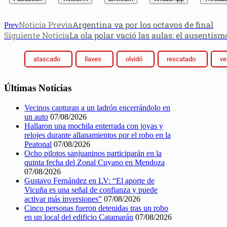
Noticia Previa
Argentina va por los octavos de final
Prev
Siguiente Noticia
La ola polar vació las aulas: el ausentis
atascado
llaves
olvidó
rescatado
ve
Últimas Noticias
Vecinos capturan a un ladrón encerrándolo en
un auto
07/08/2026
Hallaron una mochila enterrada con joyas y
relojes durante allanamientos por el robo en la
Peatonal
07/08/2026
Ocho pilotos sanjuaninos participarán en la
quinta fecha del Zonal Cuyano en Mendoza
07/08/2026
Gustavo Fernández en LV: “El aporte de
Vicuña es una señal de confianza y puede
activar más inversiones”
07/08/2026
Cinco personas fueron detenidas tras un robo
en un local del edificio Catamarán
07/08/2026