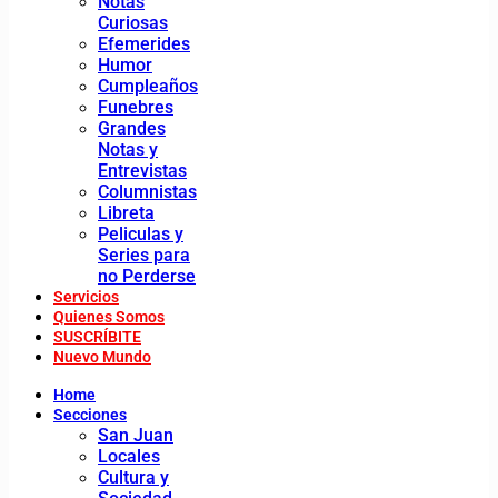
Notas
Curiosas
Efemerides
Humor
Cumpleaños
Funebres
Grandes
Notas y
Entrevistas
Columnistas
Libreta
Peliculas y
Series para
no Perderse
Servicios
Quienes Somos
SUSCRÍBITE
Nuevo Mundo
Home
Secciones
San Juan
Locales
Cultura y