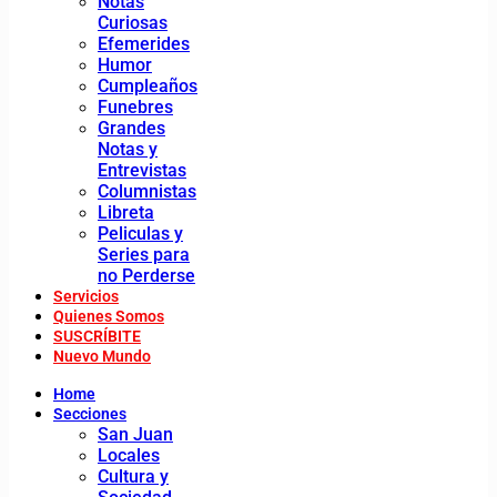
Notas
Curiosas
Efemerides
Humor
Cumpleaños
Funebres
Grandes
Notas y
Entrevistas
Columnistas
Libreta
Peliculas y
Series para
no Perderse
Servicios
Quienes Somos
SUSCRÍBITE
Nuevo Mundo
Home
Secciones
San Juan
Locales
Cultura y