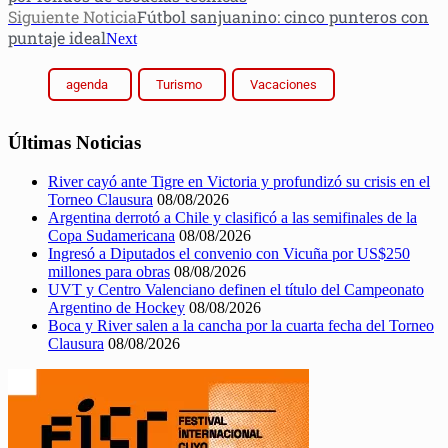
Siguiente Noticia
Fútbol sanjuanino: cinco punteros con
puntaje ideal
Next
agenda
Turismo
Vacaciones
Últimas Noticias
River cayó ante Tigre en Victoria y profundizó su crisis en el
Torneo Clausura
08/08/2026
Argentina derrotó a Chile y clasificó a las semifinales de la
Copa Sudamericana
08/08/2026
Ingresó a Diputados el convenio con Vicuña por US$250
millones para obras
08/08/2026
UVT y Centro Valenciano definen el título del Campeonato
Argentino de Hockey
08/08/2026
Boca y River salen a la cancha por la cuarta fecha del Torneo
Clausura
08/08/2026