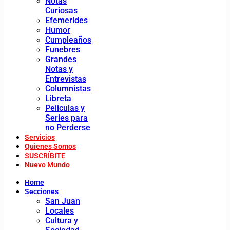
Notas
Curiosas
Efemerides
Humor
Cumpleaños
Funebres
Grandes
Notas y
Entrevistas
Columnistas
Libreta
Peliculas y
Series para
no Perderse
Servicios
Quienes Somos
SUSCRÍBITE
Nuevo Mundo
Home
Secciones
San Juan
Locales
Cultura y