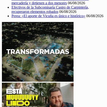
mercadería y detienen a dos menores
06/08/2026
Efectivos de la Subcomisaría Castro de Carpintería,
recuperaron elementos robados
06/08/2026
Perea: «El aporte de Vicuña es único e histórico»
06/08/2026