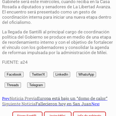
Gabinete será este miércoles, cuando reciba en la Casa
Rosada a diputados y senadores de La Libertad Avanza.
El encuentro será presentado como un gesto de
coordinación interna para iniciar una nueva etapa dentro
del oficialismo.
La llegada de Santilli al principal cargo de coordinación
política del Gobierno se produce en medio de una etapa
de reordenamiento interno y con el objetivo de fortalecer
el vínculo con los gobernadores y consolidar la agenda
de reformas impulsada por la administración de Milei.
FUENTE: a24
Facebook
Twitter/X
LinkedIn
WhatsApp
Threads
Telegram
Noticia Previa
Europa está bajo un “domo de calor”
Prev
Siguiente Noticia
Fallecieron hoy en San Juan
Next
Diego Santilli
Javier Milei
jefe de gabinete