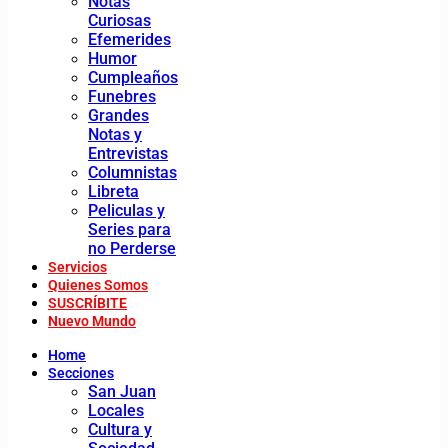
Notas
Curiosas
Efemerides
Humor
Cumpleaños
Funebres
Grandes
Notas y
Entrevistas
Columnistas
Libreta
Peliculas y
Series para
no Perderse
Servicios
Quienes Somos
SUSCRÍBITE
Nuevo Mundo
Home
Secciones
San Juan
Locales
Cultura y