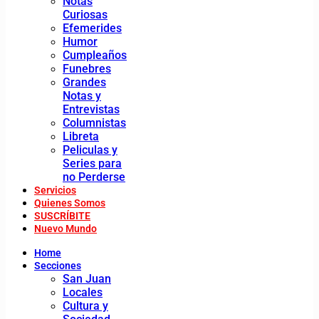
Notas
Curiosas
Efemerides
Humor
Cumpleaños
Funebres
Grandes
Notas y
Entrevistas
Columnistas
Libreta
Peliculas y
Series para
no Perderse
Servicios
Quienes Somos
SUSCRÍBITE
Nuevo Mundo
Home
Secciones
San Juan
Locales
Cultura y