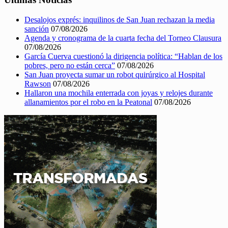
Desalojos exprés: inquilinos de San Juan rechazan la media
sanción
07/08/2026
Agenda y cronograma de la cuarta fecha del Torneo Clausura
07/08/2026
García Cuerva cuestionó la dirigencia política: “Hablan de los
pobres, pero no están cerca”
07/08/2026
San Juan proyecta sumar un robot quirúrgico al Hospital
Rawson
07/08/2026
Hallaron una mochila enterrada con joyas y relojes durante
allanamientos por el robo en la Peatonal
07/08/2026