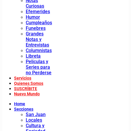
Notas
Curiosas
Efemerides
Humor
Cumpleaños
Funebres
Grandes
Notas y
Entrevistas
Columnistas
Libreta
Peliculas y
Series para
no Perderse
Servicios
Quienes Somos
SUSCRÍBITE
Nuevo Mundo
Home
Secciones
San Juan
Locales
Cultura y