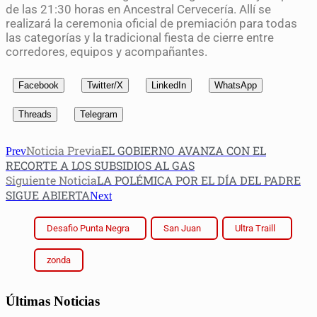
de las 21:30 horas en Ancestral Cervecería. Allí se
realizará la ceremonia oficial de premiación para todas
las categorías y la tradicional fiesta de cierre entre
corredores, equipos y acompañantes.
Facebook
Twitter/X
LinkedIn
WhatsApp
Threads
Telegram
Noticia Previa
EL GOBIERNO AVANZA CON EL
Prev
RECORTE A LOS SUBSIDIOS AL GAS
Siguiente Noticia
LA POLÉMICA POR EL DÍA DEL PADRE
SIGUE ABIERTA
Next
Desafio Punta Negra
San Juan
Ultra Traill
zonda
Últimas Noticias