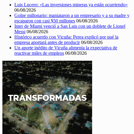
Luis Lucero: «Las inversiones mineras ya están ocurriendo»
06/08/2026
Golpe millonario: maniataron a un empresario y a su madre y
escaparon con casi $50 millones
06/08/2026
Inter de Miami venció a San Luis con un doblete de Lionel
Messi
06/08/2026
Histórico acuerdo con Vicuña: Perea explicó por qué la
empresa aportará antes de producir
06/08/2026
Un aporte inédito de Vicuña alimenta la expectativa de
reactivar miles de empleos
06/08/2026