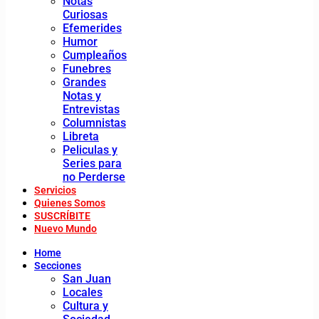
Notas
Curiosas
Efemerides
Humor
Cumpleaños
Funebres
Grandes
Notas y
Entrevistas
Columnistas
Libreta
Peliculas y
Series para
no Perderse
Servicios
Quienes Somos
SUSCRÍBITE
Nuevo Mundo
Home
Secciones
San Juan
Locales
Cultura y