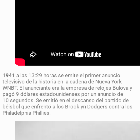
1941
a las 13:29 horas se emite el primer anuncio
televisivo de la historia en la cadena de Nueva York
WNBT. El anunciante era la empresa de relojes Bulova y
pagó 9 dólares estadounidenses por un anuncio de
10 segundos. Se emitió en el descanso del partido de
béisbol que enfrentó a los Brooklyn Dodgers contra los
Philadelphia Phillies.