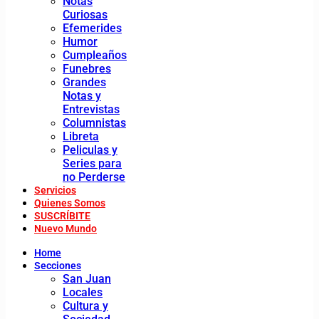
Notas
Curiosas
Efemerides
Humor
Cumpleaños
Funebres
Grandes
Notas y
Entrevistas
Columnistas
Libreta
Peliculas y
Series para
no Perderse
Servicios
Quienes Somos
SUSCRÍBITE
Nuevo Mundo
Home
Secciones
San Juan
Locales
Cultura y