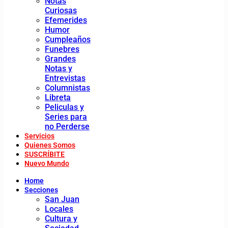
Notas
Curiosas
Efemerides
Humor
Cumpleaños
Funebres
Grandes
Notas y
Entrevistas
Columnistas
Libreta
Peliculas y
Series para
no Perderse
Servicios
Quienes Somos
SUSCRÍBITE
Nuevo Mundo
Home
Secciones
San Juan
Locales
Cultura y