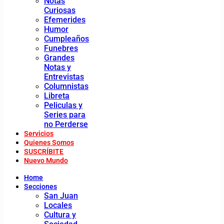
Notas
Curiosas
Efemerides
Humor
Cumpleaños
Funebres
Grandes
Notas y
Entrevistas
Columnistas
Libreta
Peliculas y
Series para
no Perderse
Servicios
Quienes Somos
SUSCRÍBITE
Nuevo Mundo
Home
Secciones
San Juan
Locales
Cultura y