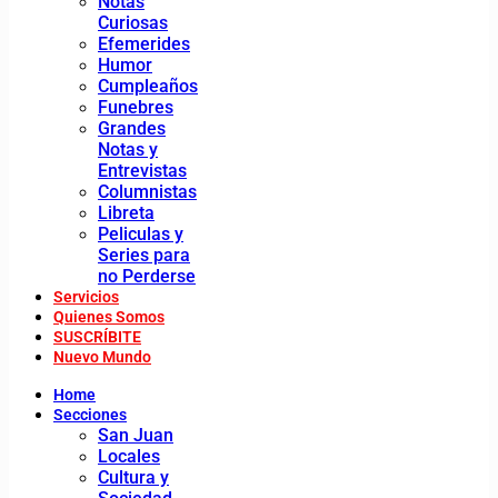
Notas
Curiosas
Efemerides
Humor
Cumpleaños
Funebres
Grandes
Notas y
Entrevistas
Columnistas
Libreta
Peliculas y
Series para
no Perderse
Servicios
Quienes Somos
SUSCRÍBITE
Nuevo Mundo
Home
Secciones
San Juan
Locales
Cultura y