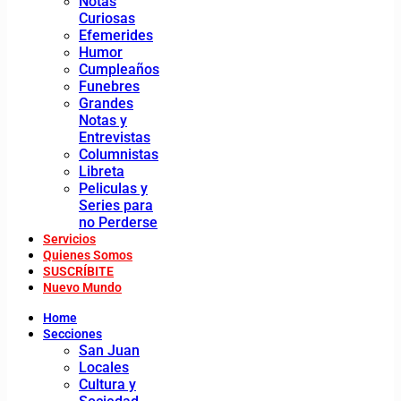
Notas
Curiosas
Efemerides
Humor
Cumpleaños
Funebres
Grandes
Notas y
Entrevistas
Columnistas
Libreta
Peliculas y
Series para
no Perderse
Servicios
Quienes Somos
SUSCRÍBITE
Nuevo Mundo
Home
Secciones
San Juan
Locales
Cultura y