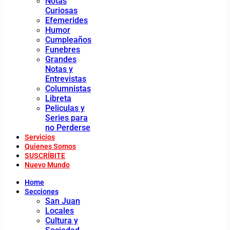
Notas
Curiosas
Efemerides
Humor
Cumpleaños
Funebres
Grandes
Notas y
Entrevistas
Columnistas
Libreta
Peliculas y
Series para
no Perderse
Servicios
Quienes Somos
SUSCRÍBITE
Nuevo Mundo
Home
Secciones
San Juan
Locales
Cultura y