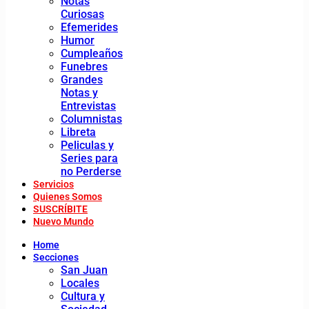
Notas
Curiosas
Efemerides
Humor
Cumpleaños
Funebres
Grandes
Notas y
Entrevistas
Columnistas
Libreta
Peliculas y
Series para
no Perderse
Servicios
Quienes Somos
SUSCRÍBITE
Nuevo Mundo
Home
Secciones
San Juan
Locales
Cultura y