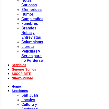
Notas
Curiosas
Efemerides
Humor
Cumpleaños
Funebres
Grandes
Notas y
Entrevistas
Columnistas
Libreta
Peliculas y
Series para
no Perderse
Servicios
Quienes Somos
SUSCRÍBITE
Nuevo Mundo
Home
Secciones
San Juan
Locales
Cultura y