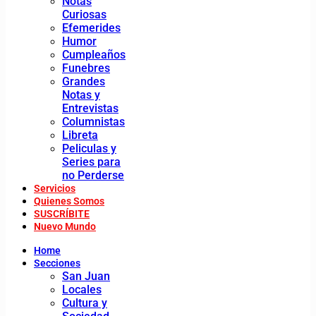
Notas
Curiosas
Efemerides
Humor
Cumpleaños
Funebres
Grandes
Notas y
Entrevistas
Columnistas
Libreta
Peliculas y
Series para
no Perderse
Servicios
Quienes Somos
SUSCRÍBITE
Nuevo Mundo
Home
Secciones
San Juan
Locales
Cultura y