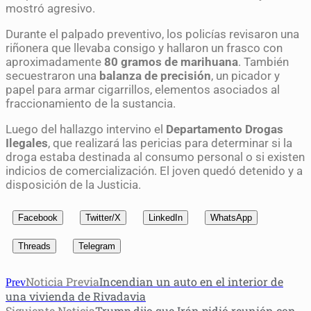
mostró agresivo.
Durante el palpado preventivo, los policías revisaron una
riñonera que llevaba consigo y hallaron un frasco con
aproximadamente
80 gramos de marihuana
. También
secuestraron una
balanza de precisión
, un picador y
papel para armar cigarrillos, elementos asociados al
fraccionamiento de la sustancia.
Luego del hallazgo intervino el
Departamento Drogas
Ilegales
, que realizará las pericias para determinar si la
droga estaba destinada al consumo personal o si existen
indicios de comercialización. El joven quedó detenido y a
disposición de la Justicia.
Facebook
Twitter/X
LinkedIn
WhatsApp
Threads
Telegram
Noticia Previa
Incendian un auto en el interior de
Prev
una vivienda de Rivadavia
Siguiente Noticia
Trump dijo que Irán pidió reunión con