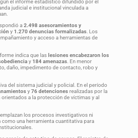
ún el informe estadístico difundido por el
nda judicial e institucional vinculada a
uan.
espondió a
2.498 asesoramientos y
ción
y
1.270 denuncias formalizadas
. Los
ompañamiento y acceso a herramientas de
nforme indica que las
lesiones encabezaron los
sobediencia
y
184 amenazas
. En menor
to, daño, impedimento de contacto, robo y
a del sistema judicial y policial. En el período
anamientos
y
76 detenciones
realizadas por la
 orientados a la protección de víctimas y al
eemplazan los procesos investigativos ni
 como una herramienta cuantitativa para
stitucionales.