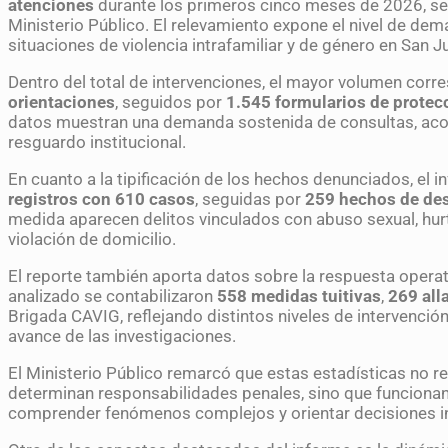
atenciones
durante los primeros cinco meses de 2026, seg
Ministerio Público. El relevamiento expone el nivel de dema
situaciones de violencia intrafamiliar y de género en San J
Dentro del total de intervenciones, el mayor volumen corr
orientaciones
, seguidos por
1.545 formularios de protec
datos muestran una demanda sostenida de consultas, ac
resguardo institucional.
En cuanto a la tipificación de los hechos denunciados, el i
registros con 610 casos
, seguidas por
259 hechos de de
medida aparecen delitos vinculados con abuso sexual, hur
violación de domicilio.
El reporte también aporta datos sobre la respuesta operativ
analizado se contabilizaron
558 medidas tuitivas
,
269 all
Brigada CAVIG, reflejando distintos niveles de intervención
avance de las investigaciones.
El Ministerio Público remarcó que estas estadísticas no r
determinan responsabilidades penales, sino que funcionan
comprender fenómenos complejos y orientar decisiones in