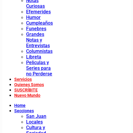
Notas
Curiosas
Efemerides
Humor
Cumpleaños
Funebres
Grandes
Notas y
Entrevistas
Columnistas
Libreta
Peliculas y
Series para
no Perderse
Servicios
Quienes Somos
SUSCRÍBITE
Nuevo Mundo
Home
Secciones
San Juan
Locales
Cultura y