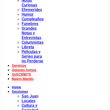
Notas
Curiosas
Efemerides
Humor
Cumpleaños
Funebres
Grandes
Notas y
Entrevistas
Columnistas
Libreta
Peliculas y
Series para
no Perderse
Servicios
Quienes Somos
SUSCRÍBITE
Nuevo Mundo
Home
Secciones
San Juan
Locales
Cultura y