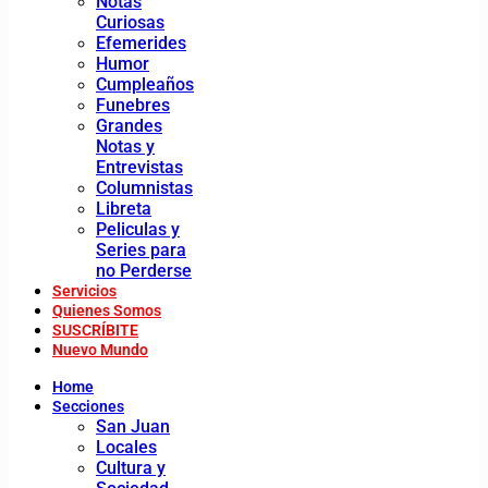
Notas
Curiosas
Efemerides
Humor
Cumpleaños
Funebres
Grandes
Notas y
Entrevistas
Columnistas
Libreta
Peliculas y
Series para
no Perderse
Servicios
Quienes Somos
SUSCRÍBITE
Nuevo Mundo
Home
Secciones
San Juan
Locales
Cultura y