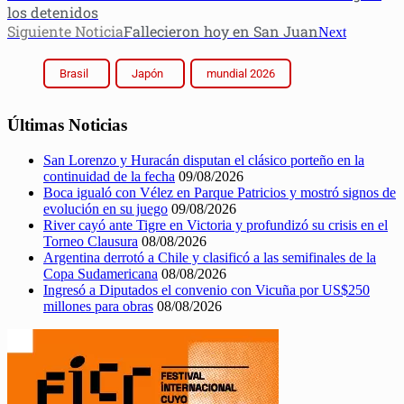
los detenidos
Siguiente Noticia
Fallecieron hoy en San Juan
Next
Brasil
Japón
mundial 2026
Últimas Noticias
San Lorenzo y Huracán disputan el clásico porteño en la
continuidad de la fecha
09/08/2026
Boca igualó con Vélez en Parque Patricios y mostró signos de
evolución en su juego
09/08/2026
River cayó ante Tigre en Victoria y profundizó su crisis en el
Torneo Clausura
08/08/2026
Argentina derrotó a Chile y clasificó a las semifinales de la
Copa Sudamericana
08/08/2026
Ingresó a Diputados el convenio con Vicuña por US$250
millones para obras
08/08/2026