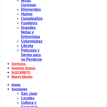
Notas
Curiosas
Efemerides
Humor
Cumpleaños
Funebres
Grandes
Notas y
Entrevistas
Columnistas
Libreta
Peliculas y
Series para
no Perderse
Servicios
Quienes Somos
SUSCRÍBITE
Nuevo Mundo
Home
Secciones
San Juan
Locales
Cultura y