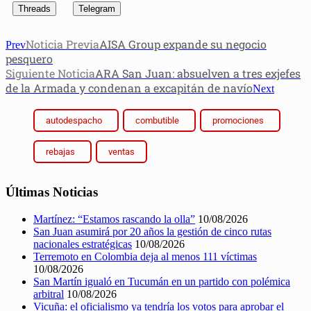
Threads
Telegram
Noticia Previa
AISA Group expande su negocio
Prev
pesquero
Siguiente Noticia
ARA San Juan: absuelven a tres exjefes
de la Armada y condenan a excapitán de navío
Next
autodespacho
combutible
promociones
rebajas
ventas
Últimas Noticias
Martínez: “Estamos rascando la olla”
10/08/2026
San Juan asumirá por 20 años la gestión de cinco rutas
nacionales estratégicas
10/08/2026
Terremoto en Colombia deja al menos 111 víctimas
10/08/2026
San Martín igualó en Tucumán en un partido con polémica
arbitral
10/08/2026
Vicuña: el oficialismo ya tendría los votos para aprobar el