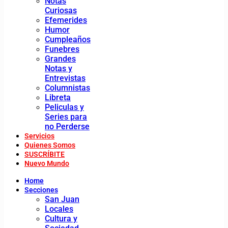
Notas
Curiosas
Efemerides
Humor
Cumpleaños
Funebres
Grandes
Notas y
Entrevistas
Columnistas
Libreta
Peliculas y
Series para
no Perderse
Servicios
Quienes Somos
SUSCRÍBITE
Nuevo Mundo
Home
Secciones
San Juan
Locales
Cultura y