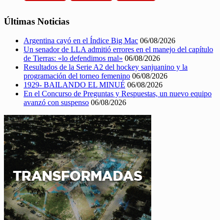
Últimas Noticias
Argentina cayó en el Índice Big Mac
06/08/2026
Un senador de LLA admitió errores en el manejo del capítulo
de Tierras: «lo defendimos mal»
06/08/2026
Resultados de la Serie A2 del hockey sanjuanino y la
programación del torneo femenino
06/08/2026
1929- BAILANDO EL MINUÉ
06/08/2026
En el Concurso de Preguntas y Respuestas, un nuevo equipo
avanzó con suspenso
06/08/2026