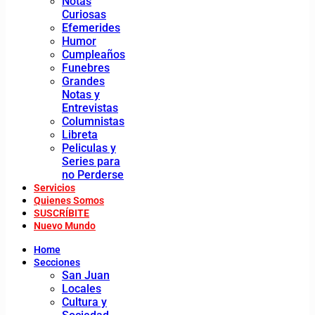
Notas
Curiosas
Efemerides
Humor
Cumpleaños
Funebres
Grandes
Notas y
Entrevistas
Columnistas
Libreta
Peliculas y
Series para
no Perderse
Servicios
Quienes Somos
SUSCRÍBITE
Nuevo Mundo
Home
Secciones
San Juan
Locales
Cultura y