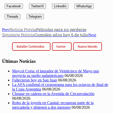
Facebook
Twitter/X
LinkedIn
WhatsApp
Threads
Telegram
Noticia Previa
Películas para no perderse
Prev
Siguiente Noticia
Cumplen años hoy 6 de julio
Next
Bataller Contenidos
humor
Nuevo Mundo
Últimas Noticias
Maycol Coria: el lanzador de Veinticinco de Mayo que
proyecta su sueño sudamericano
06/08/2026
Fallecieron hoy en San Juan
06/08/2026
La AFA confirmó el cronograma para los octavos de final de
la Copa Argentina
06/08/2026
Choque en cadena en la Avenida de Circunvalación
06/08/2026
Robo de la joyería en Capital: recuperan parte de la
mercadería y detienen a dos menores
06/08/2026