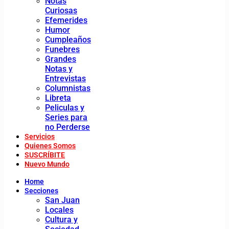
Notas
Curiosas
Efemerides
Humor
Cumpleaños
Funebres
Grandes
Notas y
Entrevistas
Columnistas
Libreta
Peliculas y
Series para
no Perderse
Servicios
Quienes Somos
SUSCRÍBITE
Nuevo Mundo
Home
Secciones
San Juan
Locales
Cultura y